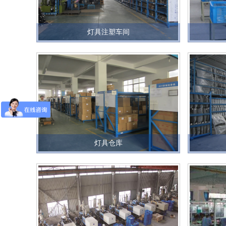
灯具注塑车间
灯具仓库