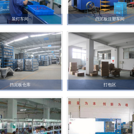
装灯车间
挡泥板注塑车间
挡泥板仓库
打包区